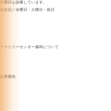
日曜日も診療しています。
休診日／水曜日・土曜日・祝日
ファミリーセンター歯科について
HOME
お知らせ
クリニック紹介
ブログ
お問い合わせフォーム
プライバシーポリシー
診療案内
むし歯治療
審美治療
歯周病治療
歯科人間ドック
インプラント
オゾン治療
ホワイトニング
訪問診療