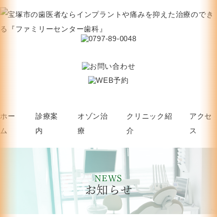
ホー
診療案
オゾン治
クリニック紹
アクセ
ム
内
療
介
ス
NEWS
お知らせ