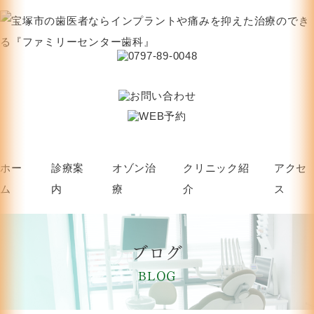
ホー
診療案
オゾン治
クリニック紹
アクセ
ム
内
療
介
ス
ブログ
BLOG