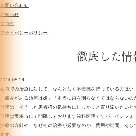
お問い合わせ
お知らせ
ブログ
HOME
>
ブログ
>
徹底した情報提供をしております
プライバシーポリシー
徹底した情
2014.05.19
歯科での治療に対して、なんとなく不安感を持っている方はい
「痛みがある治療は嫌」「本当に歯を削らなくてはならないの
当院は、そうした患者様の気持ちにしっかりと寄り添いたいと
当院は宝塚市にて開院しております歯科医院ですが、インフォ
治療の方針や、なぜその治療が必要なのか、費用や期間、そし
ます。