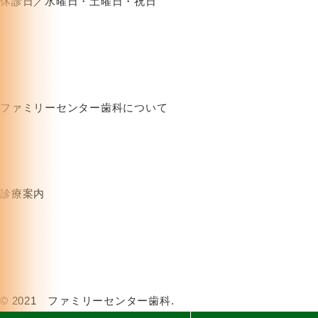
休診日／水曜日・土曜日・祝日
ファミリーセンター歯科について
HOME
お知らせ
クリニック紹介
ブログ
お問い合わせフォーム
プライバシーポリシー
診療案内
むし歯治療
審美治療
歯周病治療
歯科人間ドック
インプラント
オゾン治療
ホワイトニング
訪問診療
© 2021 ファミリーセンター歯科.