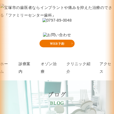
ホー
診療案
オゾン治
クリニック紹
アクセ
ム
内
療
介
ス
ブログ
BLOG